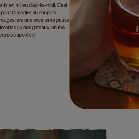
tir en milieu d'après-midi. C'est
c pour remédier au coup de
s rouges fera une excellente pause
sseries ou des gateaux, un thé
era plus apprécié.