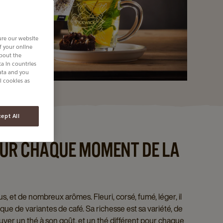
ure our website
of your online
about the
a in countries
data and you
l cookies as
ept All
OUR CHAQUE MOMENT DE LA
s, et de nombreux arômes. Fleuri, corsé, fumé, léger, il
que de variantes de café. Sa richesse est sa variété, de
uver un thé à son goût, et un thé différent pour chaque