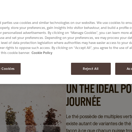
de la journée correspond un thé idéal par ses
 parties use cookies and similar technologies on our websites. We use cookies to ens
operly, store your preferences, gain insights into visitor behaviour, and build a profile 
or personalized advertisements. By clicking on “Manage Cookies”, you can learn more 
use and set your preferences. Depending on your preferences, we may process your dat
 level of data protection legislation where authorities may have easier access to your 
er rights to oppose such access. By clicking on “Accept All”, you agree to the use of al
 this cookie banner.
Cookie Policy
 Cookies
Reject All
Acc
UN THÉ IDÉAL P
JOURNÉE
Le thé possède de multiples vertu
existe autant de variantes de thé 
façon à ce que chacun puisse tro