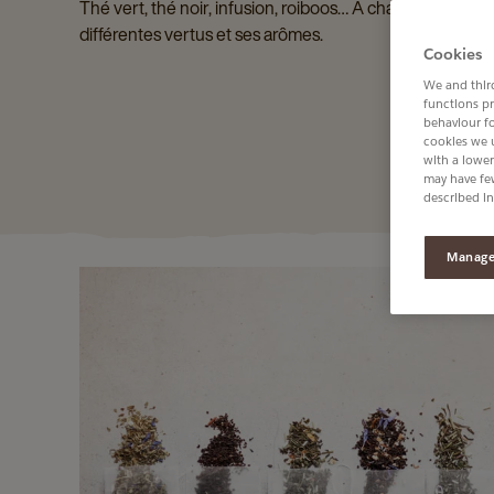
Thé vert, thé noir, infusion, roiboos… A chaque moment 
différentes vertus et ses arômes.
Cookies
We and third
functions pr
behaviour f
cookies we 
with a lower
may have few
described in
Manage