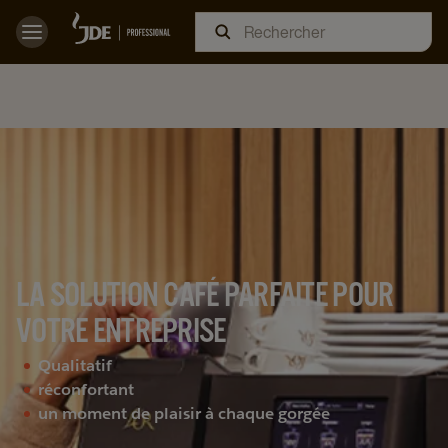
LA SOLUTION CAFÉ PARFAITE POUR
VOTRE ENTREPRISE
Qualitatif
réconfortant
un moment de plaisir à chaque gorgée