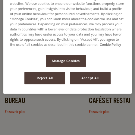
websites. We use cookies to ensure our website functions properly, store
TROUVEZ LA MEILLEURE SOLUTION DANS
your preferences, gain insights into visitor behaviour, and build a profile
VOTRE SECTEUR
of your online behaviour for personalized advertisements. By clicking on
“Manage Cookies”, you can learn more about the cookies we use and set
your preferences. Depending on your preferences, we may process your
data in countries with a lower level of data protection legislation where
authorities may have easier access to your data and you may have fewer
rights to oppose such access. By clicking on “Accept All”, you agree to
the use of all cookies as described in this cookie banner.
Cookie Policy
Manage Cookies
DÉCOUVREZ L'OR SUPREME
Reject All
Accept All
BUREAU
CAFÉS ET RESTAU
En savoir plus
En savoir plus