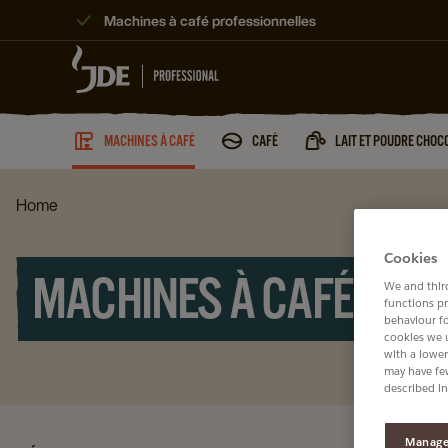
Machines à café professionnelles
MACHINES À CAFÉ
CAFÉ
LAIT ET POUDRE CHOC
Home
Cookies
MACHINES À CAFÉ EN G
We and third
functions pr
behaviour f
cookies we 
with a lower
may have few
described in
Manage