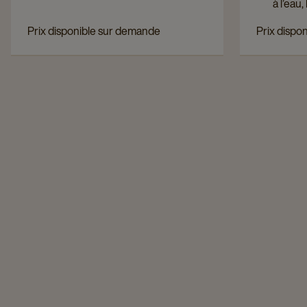
à l’eau
rempli
Prix disponible sur demande
Prix dispo
placée