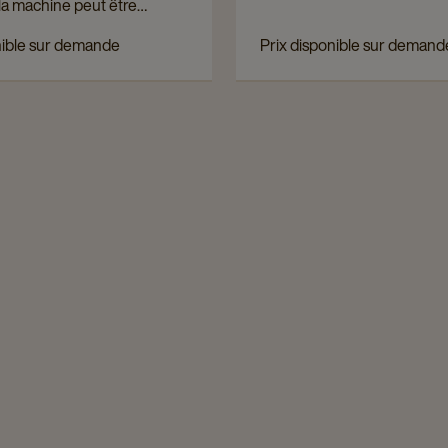
, la machine peut être
e manuellement d’eau et
nible sur demande
Prix disponible sur demand
 n’importe où