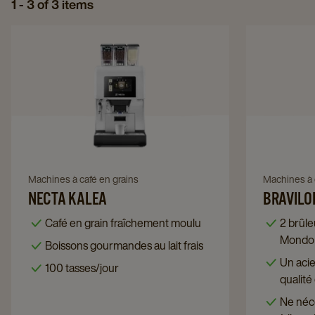
1 - 3 of 3 items
Navigate
to
Necta
Kalea
details
page
Navigate
Machines à café en grains
Navigate
Machines à 
to
to
NECTA KALEA
BRAVILO
Necta
Bravilor
Café en grain fraîchement moulu
2 brûle
Kalea
Mondo
Mondo 
Boissons gourmandes au lait frais
details
2
tempéra
Un acie
page
details
100 tasses/jour
qualité
page
noirs d
Ne néc
aspect