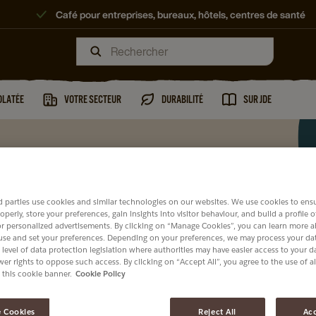
Café pour entreprises, bureaux, hôtels, centres de santé
OLATÉE
VOTRE SECTEUR
DURABILITÉ
SUR JDE
RAINS
 parties use cookies and similar technologies on our websites. We use cookies to ens
operly, store your preferences, gain insights into visitor behaviour, and build a profile 
or personalized advertisements. By clicking on “Manage Cookies”, you can learn more 
use and set your preferences. Depending on your preferences, we may process your dat
 level of data protection legislation where authorities may have easier access to your 
er rights to oppose such access. By clicking on “Accept All”, you agree to the use of al
 this cookie banner.
Cookie Policy
 Cookies
Reject All
Acc