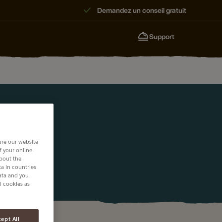
Demandez un conseil gratuit
Support
ure our website
of your online
about the
a in countries
data and you
l cookies as
ept All