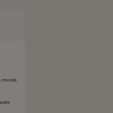
e
 chocolat,
haudes