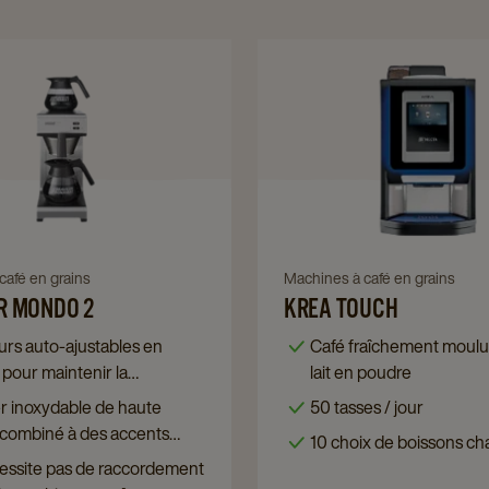
Navigate
Navigat
to
to
Bravilor
Krea
Mondo
Touch
2
details
details
page
page
café en grains
Navigate
Machines à café en grains
to
R MONDO 2
KREA TOUCH
Krea
urs auto-ajustables en
Café fraîchement moulu,
Touch
pour maintenir la
lait en poudre
details
ture parfaite du café
r inoxydable de haute
50 tasses / jour
page
 combiné à des accents
10 choix de boissons c
onne à la machine un
essite pas de raccordement
 moderne