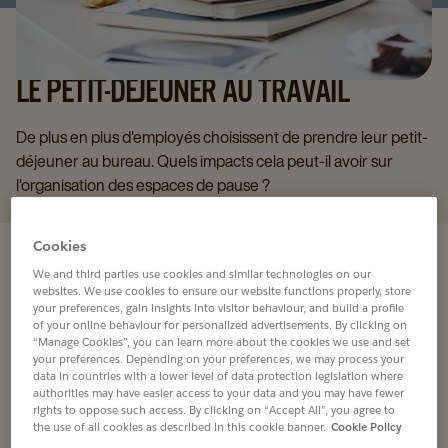
LE PETIT-DÉJEUNER AU TRAVAIL
De plus en plus d'employés choisissent de prendre leur petit-
déjeuner au bureau. Quels impacts cela peut-il avoir sur
l'organisation des espaces de pause ?
Cookies
We and third parties use cookies and similar technologies on our
websites. We use cookies to ensure our website functions properly, store
your preferences, gain insights into visitor behaviour, and build a profile
of your online behaviour for personalized advertisements. By clicking on
“Manage Cookies”, you can learn more about the cookies we use and set
your preferences. Depending on your preferences, we may process your
data in countries with a lower level of data protection legislation where
authorities may have easier access to your data and you may have fewer
rights to oppose such access. By clicking on “Accept All”, you agree to
the use of all cookies as described in this cookie banner.
Cookie Policy