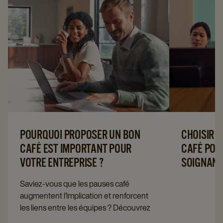
POURQUOI PROPOSER UN BON
CHOISIR 
CAFÉ EST IMPORTANT POUR
CAFÉ POU
VOTRE ENTREPRISE ?
SOIGNANT
Saviez-vous que les pauses café
augmentent l'implication et renforcent
les liens entre les équipes ? Découvrez
comment le café peut aider votre