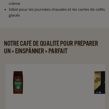
crème
Idéal pour les journées chaudes et les cartes de cafés
glacés
NOTRE CAFÉ DE QUALITÉ POUR PRÉPARER
UN « EINSPÄNNER » PARFAIT
Navigate
Navigate
Navigate
to
to
to
details
details
L'OR
page
page
Espresso
Suprem
50x5
Capsules