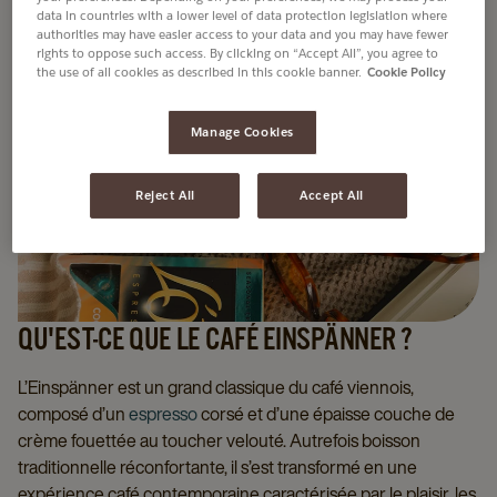
data in countries with a lower level of data protection legislation where
authorities may have easier access to your data and you may have fewer
rights to oppose such access. By clicking on “Accept All”, you agree to
the use of all cookies as described in this cookie banner.
Cookie Policy
Manage Cookies
Reject All
Accept All
QU'EST-CE QUE LE CAFÉ EINSPÄNNER ?
L’Einspänner est un grand classique du café viennois,
composé d’un
espresso
corsé et d’une épaisse couche de
crème fouettée au toucher velouté. Autrefois boisson
traditionnelle réconfortante, il s’est transformé en une
expérience café contemporaine caractérisée par le plaisir, les