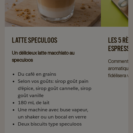
LATTE SPECULOOS
LES 5 RÈG
ESPRESSO
Un délicieux latte macchiato au
speculoos
Comment réa
aromatique et
Ingrédients
Du café en grains
fidélisera vo
Selon vos goûts: sirop goût pain
étapes clés 
d'épice, sirop goût cannelle, sirop
espresso.
goût vanille
180 mL de lait
Une machine avec buse vapeur,
un shaker ou un bocal en verre
Deux biscuits type speculoos