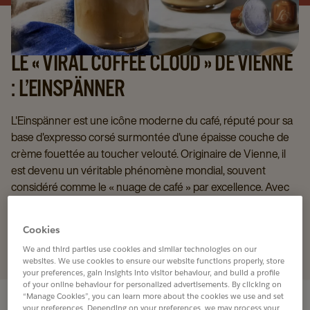
LE « VIRAL COFFEE CLOUD » DE VIENNE
: L’EINSPÄNNER
L'Einspänner est une icône moderne du café, réputé pour sa
base d'expresso corsé surmontée d'une épaisse couche de
crème fouettée au toucher velouté. Originaire de Vienne, il
est devenu un véritable phénomène mondial, souvent
considéré comme le « nuage de café » par excellence. Avec
son aspect marquant en couches, sa texture onctueuse et
ses possibilités infinies d'innovation gustative, l'Einspänner
Cookies
allie tradition et esthétique virale qui se démarque dans la
We and third parties use cookies and similar technologies on our
culture du café d'aujourd'hui.
websites. We use cookies to ensure our website functions properly, store
your preferences, gain insights into visitor behaviour, and build a profile
of your online behaviour for personalized advertisements. By clicking on
“Manage Cookies”, you can learn more about the cookies we use and set
your preferences. Depending on your preferences, we may process your