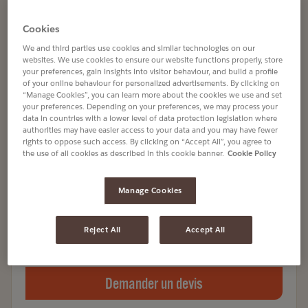
Cookies
Capsules
L'OR PROFESSIONAL ESPRESSO DÉCAFÉINÉ
We and third parties use cookies and similar technologies on our
websites. We use cookies to ensure our website functions properly, store
Article no
4029935
your preferences, gain insights into visitor behaviour, and build a profile
of your online behaviour for personalized advertisements. By clicking on
“Manage Cookies”, you can learn more about the cookies we use and set
100% Arabica
your preferences. Depending on your preferences, we may process your
data in countries with a lower level of data protection legislation where
Notes de noisettes, de malt et de biscuit
authorities may have easier access to your data and you may have fewer
rights to oppose such access. By clicking on “Accept All”, you agree to
Certifié Rainforest Alliance
the use of all cookies as described in this cookie banner.
Cookie Policy
Entreprise, Vente à emporter, Hôtellerie
Manage Cookies
Reject All
Accept All
6 X 50 disques
Demander un devis